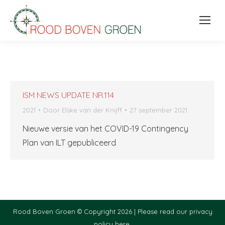
ISM NEWS UPDATE NR.114
2021
Door
Elske van der Knijff
27 september 2021
Nieuwe versie van het COVID-19 Contingency
Plan van ILT gepubliceerd
Rood Boven Groen © Copyright 2026 |
Please read our privacy
policy here.