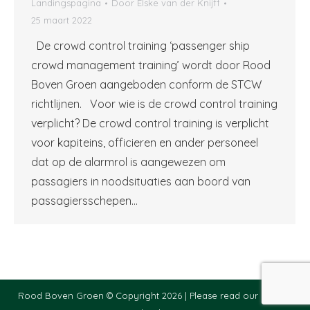
Landingspagina
Door
Elske van der Knijff
25 maart 2022
De crowd control training ‘passenger ship
crowd management training’ wordt door Rood
Boven Groen aangeboden conform de STCW
richtlijnen. Voor wie is de crowd control training
verplicht? De crowd control training is verplicht
voor kapiteins, officieren en ander personeel
dat op de alarmrol is aangewezen om
passagiers in noodsituaties aan boord van
passagiersschepen…
Rood Boven Groen © Copyright 2026 |
Please read our privacy