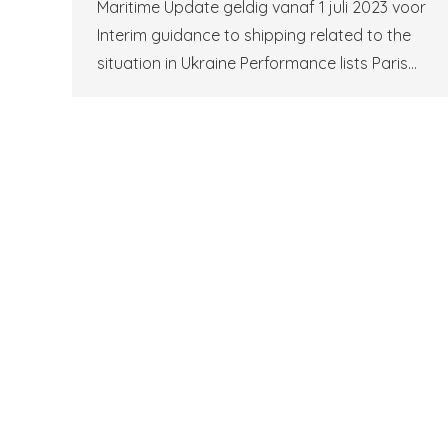
Maritime Update geldig vanaf 1 juli 2023 voor
Interim guidance to shipping related to the
situation in Ukraine Performance lists Paris…
Rood Boven Groen © Copyright 2026 |
Please read our priv