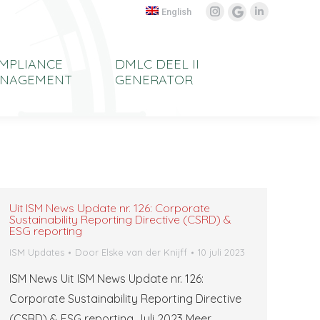
English
Instagram
Linkedin
Google
page
page
My
opens
opens
Business
MPLIANCE
DMLC DEEL II
in
in
page
NAGEMENT
GENERATOR
new
new
opens
window
window
in
new
window
Uit ISM News Update nr. 126: Corporate
Sustainability Reporting Directive (CSRD) &
ESG reporting
ISM Updates
Door
Elske van der Knijff
10 juli 2023
ISM News Uit ISM News Update nr. 126:
Corporate Sustainability Reporting Directive
(CSRD) & ESG reporting Juli 2023 Meer