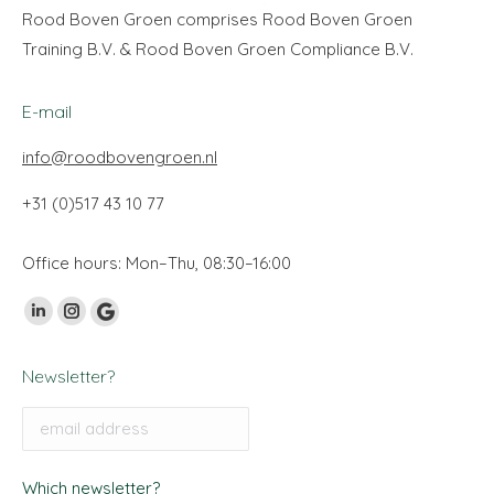
Rood Boven Groen comprises Rood Boven Groen
Training B.V. & Rood Boven Groen Compliance B.V.
E-mail
info@roodbovengroen.nl
+31 (0)517 43 10 77
Office hours: Mon–Thu, 08:30–16:00
Vind ons op:
Linkedin
Instagram
Google
page
page
My
Newsletter?
opens
opens
Business
in
in
page
new
new
opens
window
window
in
Which newsletter?