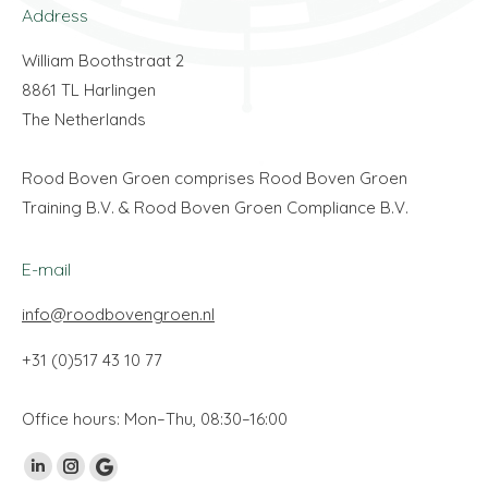
Address
William Boothstraat 2
8861 TL Harlingen
The Netherlands
Rood Boven Groen comprises Rood Boven Groen
Training B.V. & Rood Boven Groen Compliance B.V.
E-mail
info@roodbovengroen.nl
+31 (0)517 43 10 77
Office hours: Mon–Thu, 08:30–16:00
Vind ons op:
Linkedin
Instagram
Google