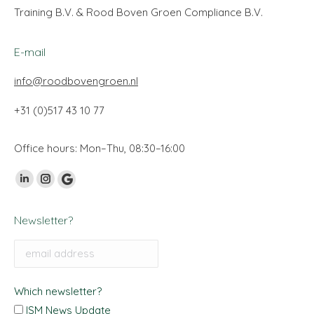
Training B.V. & Rood Boven Groen Compliance B.V.
E-mail
info@roodbovengroen.nl
+31 (0)517 43 10 77
Office hours: Mon–Thu, 08:30–16:00
Vind ons op:
Linkedin
Instagram
Google
page
page
My
Newsletter?
opens
opens
Business
in
in
page
new
new
opens
window
window
in
Which newsletter?
new
ISM News Update