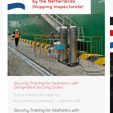
Security Training for Seafarers with
Designated Security Duties
Online Training, Beveiliging
Door
Martine Goldenbeld
1 februari 2019
Security Training for Seafarers with