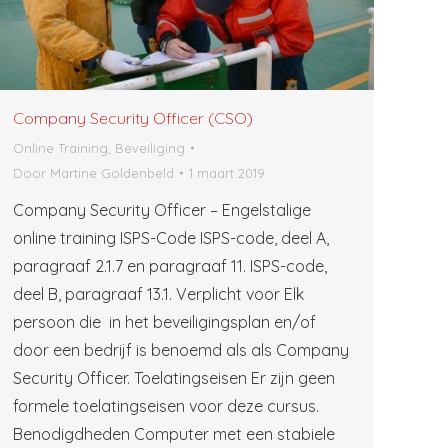
Company Security Officer (CSO)
Online Training, Beveiliging
Door
Martine Goldenbeld
1 maart 2019
Company Security Officer – Engelstalige
online training ISPS-Code ISPS-code, deel A,
paragraaf 2.1.7 en paragraaf 11. ISPS-code,
deel B, paragraaf 13.1. Verplicht voor Elk
persoon die in het beveiligingsplan en/of
door een bedrijf is benoemd als als Company
Security Officer. Toelatingseisen Er zijn geen
formele toelatingseisen voor deze cursus.
Benodigdheden Computer met een stabiele