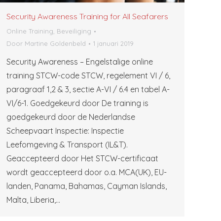
Security Awareness Training for All Seafarers
Online Training, Beveiliging
Door
Martine Goldenbeld
1 januari 2019
Security Awareness – Engelstalige online
training STCW-code STCW, regelement VI / 6,
paragraaf 1,2 & 3, sectie A-VI / 6.4 en tabel A-
VI/6-1. Goedgekeurd door De training is
goedgekeurd door de Nederlandse
Scheepvaart Inspectie: Inspectie
Leefomgeving & Transport (IL&T).
Geaccepteerd door Het STCW-certificaat
wordt geaccepteerd door o.a. MCA(UK), EU-
landen, Panama, Bahamas, Cayman Islands,
Malta, Liberia,…