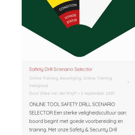
Safety Drill Scenario Selector
Online Training, Beveiliging
,
Online Training,
Veiligheid
Door
Elske van der Knijff
2 september 2025
ONLINE TOOL SAFETY DRILL SCENARIO
SELECTOR Een sterke veiligheidscultuur aan
boord begint met goede voorbereiding en
training. Met onze Safety & Security Drill