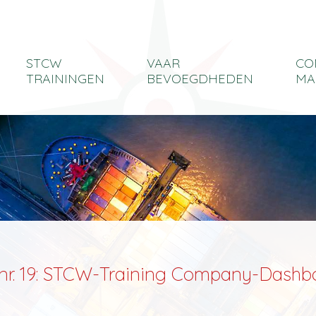
STCW
VAAR
CO
TRAININGEN
BEVOEGDHEDEN
MA
nr. 19: STCW-Training Company-Dashb