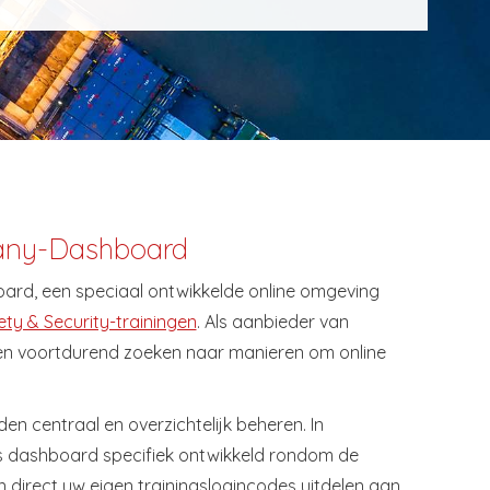
any-Dashboard
ard, een speciaal ontwikkelde online omgeving
ty & Security-trainingen
. Als aanbieder van
en voortdurend zoeken naar manieren om online
n centraal en overzichtelijk beheren. In
s dashboard specifiek ontwikkeld rondom de
 direct uw eigen trainingslogincodes uitdelen aan