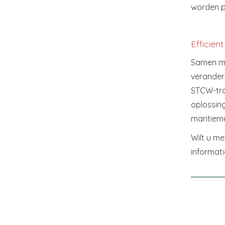
worden p
Efficiën
Samen me
verandere
STCW-trai
oplossing
maritiem
Wilt u m
informati