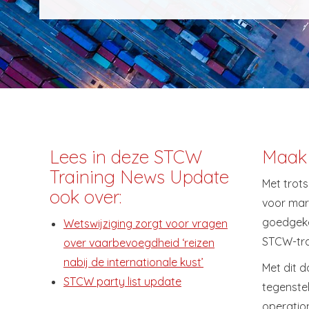
Lees in deze STCW
Maak 
Training News Update
Met trot
ook over:
voor mar
goedgeke
Wetswijziging zorgt voor vragen
STCW-trai
over vaarbevoegdheid ‘reizen
nabij de internationale kust’
Met dit d
STCW party list update
tegenste
operation