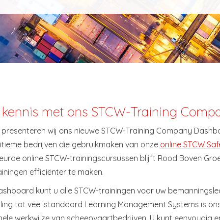
kennis met ons STCW-Training Comp
s presenteren wij ons nieuwe STCW-Training Company Dashbo
itieme bedrijven die gebruikmaken van onze
online STCW Safe
urde online STCW-trainingscursussen blijft Rood Boven Gro
ningen efficiënter te maken.
ashboard kunt u alle STCW-trainingen voor uw bemanningslede
lling tot veel standaard Learning Management Systems is on
ele werkwijze van scheepvaartbedrijven. U kunt eenvoudig en