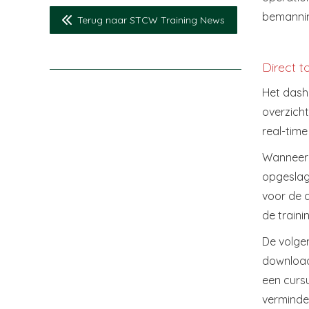
bemanning
Terug naar STCW Training News
Direct 
Het dash
overzich
real-time
Wanneer 
opgeslage
voor de d
de traini
De volgen
downloadf
een curs
verminder