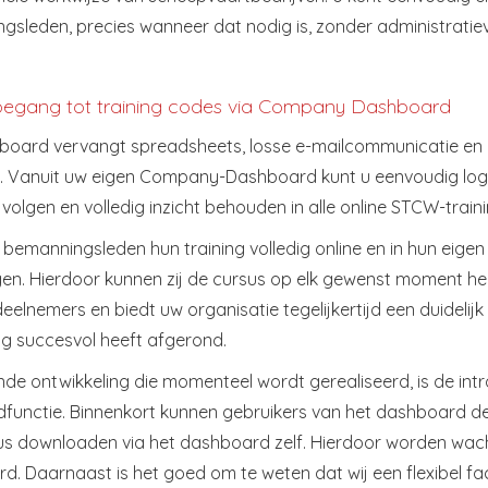
sleden, precies wanneer dat nodig is, zonder administratiev
toegang tot training codes via Company Dashboard
board vervangt spreadsheets, losse e-mailcommunicatie en h
t. Vanuit uw eigen Company-Dashboard kunt u eenvoudig logi
 volgen en volledig inzicht behouden in alle online STCW-train
bemanningsleden hun training volledig online en in hun eig
n. Hierdoor kunnen zij de cursus op elk gewenst moment herva
eelnemers en biedt uw organisatie tegelijkertijd een duidelijk 
ng succesvol heeft afgerond.
de ontwikkeling die momenteel wordt gerealiseerd, is de int
unctie. Binnenkort kunnen gebruikers van het dashboard de 
us downloaden via het dashboard zelf. Hierdoor worden wacht
d. Daarnaast is het goed om te weten dat wij een flexibel f