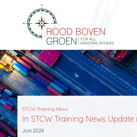
STCW Training News
In STCW Training News Update 
Juni 2026