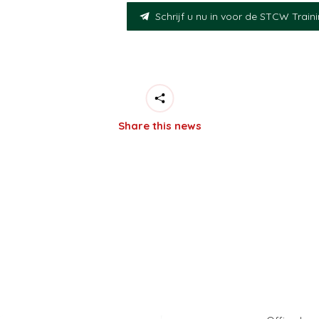
Schrijf u nu in voor de STCW Trai
Share this news
Address
E-mail
William Boothstraat 2
info@rood
ION
8861 TL Harlingen
+31 (0)517
The Netherlands