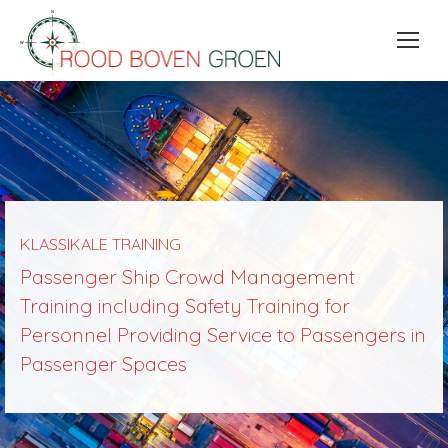
KLASSIKALE TRAINING
Passenger Ship Crowd Management
Training including Safety Training for
Personnel Providing Service to Passengers in
Passenger Spaces