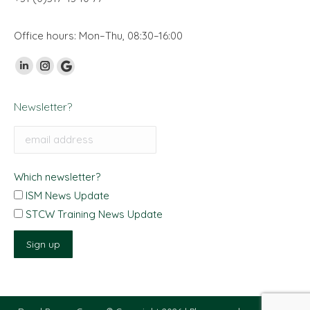
Office hours: Mon–Thu, 08:30–16:00
Vind ons op:
Linkedin
Instagram
Google
page
page
My
Newsletter?
opens
opens
Business
in
in
page
new
new
opens
window
window
in
Which newsletter?
new
ISM News Update
window
STCW Training News Update