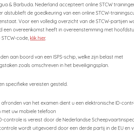
igua & Barbuda. Nederland accepteert online STCW traininge
r alstublieft de goedkeuring van een online STCW-trainingscu
enstaat. Voor een volledig overzicht van de STCW-partijen 
d een overeenkomst heeft in overeenstemming met hoofdstuk
e STCW-code,
klik hier
.
den aan boord van een ISPS-schip, welke zijn belast met
ngstaken zoals omschreven in het beveiligingsplan.
een specifieke vereisten gesteld.
 afronden van het examen dient u een elektronische ID-contro
 met uw mobiele telefoon
D-controle is vereist door de Nederlandse Scheepvaartinspec
controle wordt uitgevoerd door een derde partij in de EU en 