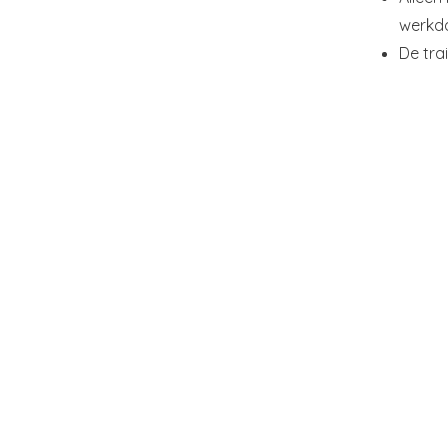
werkd
De trai
Menu
Our Websites
QHSE MANAGEMENT
MLC 2006
VIDEO
DOCUMENTAT