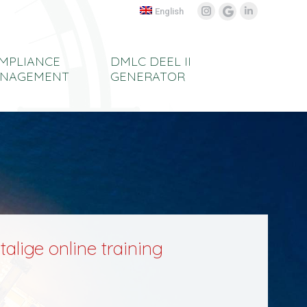
English
Instagram
Linkedin
Google
page
page
My
opens
opens
Business
MPLIANCE
DMLC DEEL II
in
in
page
NAGEMENT
GENERATOR
new
new
opens
window
window
in
new
window
talige online training