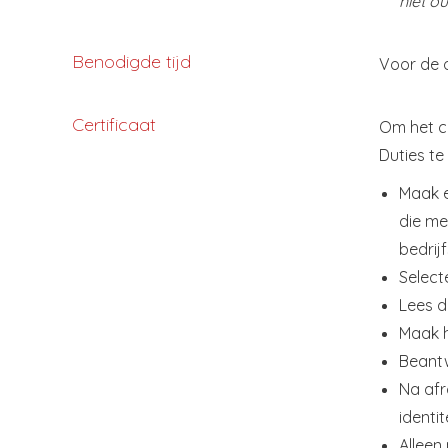
niet o
Benodigde tijd
Voor de o
Certificaat
Om het ce
Duties t
Maak e
die me
bedrij
Select
Lees d
Maak 
Beant
Na afr
identi
Alleen