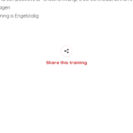
agen
ning is Engelstalig
Share this training
Address
E-mail
William Boothstraat 2
info@rood
ION
8861 TL Harlingen
+31 (0)517
The Netherlands