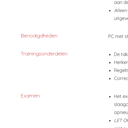
aan d
Alleen
uitgev
Benodigdheden
PC met st
Trainingsonderdelen
De tak
Herken
Regelm
Correc
Examen
Het ex
slaagc
opnieu
LET OP