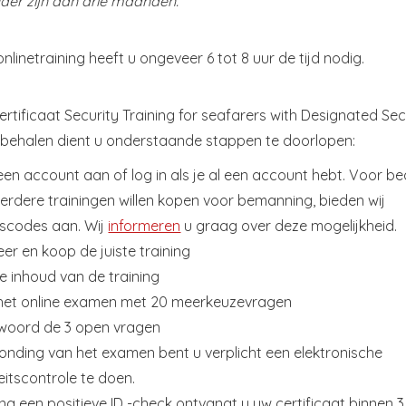
uder zijn dan drie maanden.
nlinetraining heeft u ongeveer 6 tot 8 uur de tijd nodig.
rtificaat Security Training for seafarers with Designated Sec
e behalen dient u onderstaande stappen te doorlopen:
en account aan of log in als je al een account hebt. Voor be
erdere trainingen willen kopen voor bemanning, bieden wij
fscodes aan. Wij
informeren
u graag over deze mogelijkheid.
eer en koop de juiste training
e inhoud van de training
het online examen met 20 meerkeuzevragen
woord de 3 open vragen
onding van het examen bent u verplicht een elektronische
teitscontrole te doen.
 na een positieve ID -check ontvangt u uw certificaat binnen 3